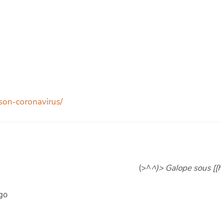
son-coronavirus/
(>^
^)> Galope sous [[
go