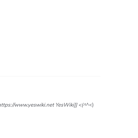
https://www.yeswiki.net YesWiki]] <(^
^<)