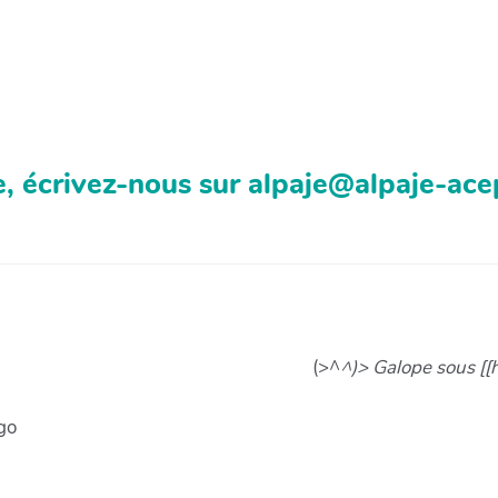
, écrivez-nous sur alpaje@alpaje-ace
(>^
^)> Galope sous [[
go