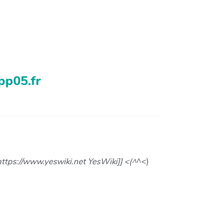
pp05.fr
https://www.yeswiki.net YesWiki]] <(^
^<)