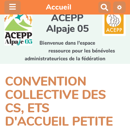
Accueil
R
e
ACEPP
c
Alpaje 05
h
e
r
Bienvenue dans l'espace
c
ressource pour les bénévoles
h
administrateurices de la fédération
e
r
CONVENTION
COLLECTIVE DES
CS, ETS
D'ACCUEIL PETITE