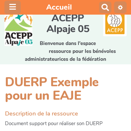
Accueil
R
e
ACEPP
c
Alpaje 05
h
e
r
Bienvenue dans l'espace
c
ressource pour les bénévoles
h
administrateurices de la fédération
e
r
DUERP Exemple
pour un EAJE
Description de la ressource
Document support pour réaliser son DUERP