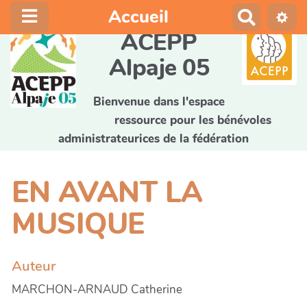
Accueil
R
e
ACEPP
c
Alpaje 05
h
e
r
Bienvenue dans l'espace
c
ressource pour les bénévoles
h
administrateurices de la fédération
e
r
EN AVANT LA
MUSIQUE
Auteur
MARCHON-ARNAUD Catherine