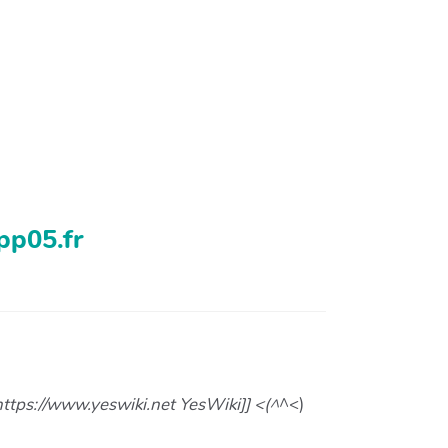
pp05.fr
https://www.yeswiki.net YesWiki]] <(^
^<)