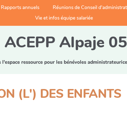
Rapports annuels
Réunions de Conseil d'administra
Vie et infos équipe salariée
ACEPP Alpaje 0
l'espace ressource pour les bénévoles administrateurice
ON (L') DES ENFANTS