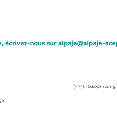
, écrivez-nous sur alpaje@alpaje-ace
(>^
^)> Galope sous [[
go