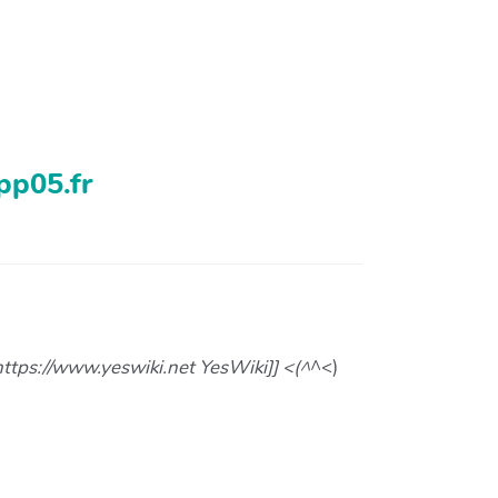
pp05.fr
https://www.yeswiki.net YesWiki]] <(^
^<)