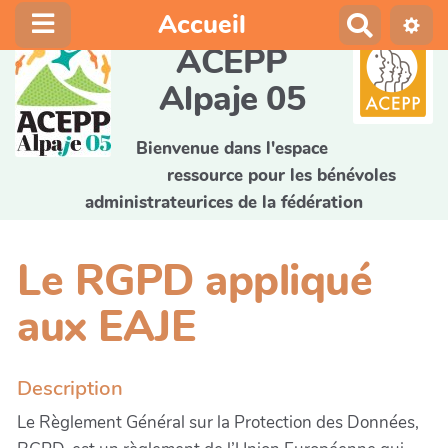
Accueil
R
e
ACEPP
c
Alpaje 05
h
e
r
Bienvenue dans l'espace
c
ressource pour les bénévoles
h
administrateurices de la fédération
e
r
Le RGPD appliqué
aux EAJE
Description
Le Règlement Général sur la Protection des Données,