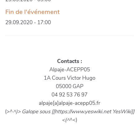
Fin de l'événement
29.09.2020 - 17:00
Contacts :
Alpaje-ACEPP05
1A Cours Victor Hugo
05000 GAP
04 92 53 76 97
alpaje[a]alpaje-acepp05.fr
(>^
^)> Galope sous [[https://www.yeswiki.net YesWiki]]
<(^
^<)