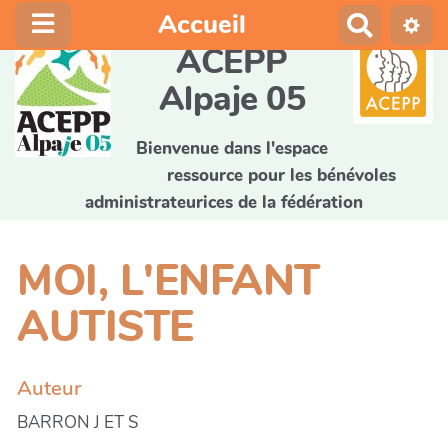
Accueil
R
e
ACEPP
c
Alpaje 05
h
e
r
Bienvenue dans l'espace
c
ressource pour les bénévoles
h
administrateurices de la fédération
e
r
MOI, L'ENFANT
AUTISTE
Auteur
BARRON J ET S