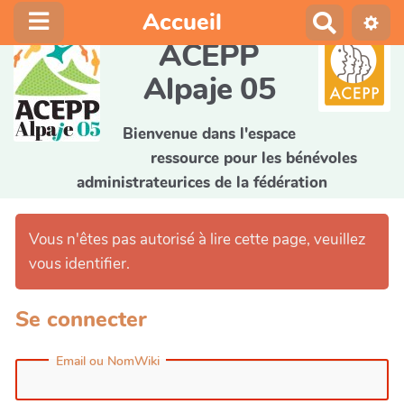
Accueil
R
e
ACEPP
c
Alpaje 05
h
e
r
Bienvenue dans l'espace
c
ressource pour les bénévoles
h
administrateurices de la fédération
e
r
Vous n'êtes pas autorisé à lire cette page, veuillez
vous identifier.
Se connecter
Email ou NomWiki