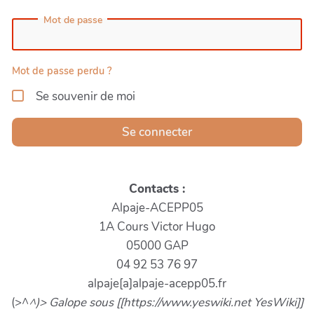
Mot de passe
Mot de passe perdu ?
Se souvenir de moi
Se connecter
Contacts :
Alpaje-ACEPP05
1A Cours Victor Hugo
05000 GAP
04 92 53 76 97
alpaje[a]alpaje-acepp05.fr
(>^
^)> Galope sous [[https://www.yeswiki.net YesWiki]]