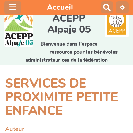
Accueil
R
e
ACEPP
c
Alpaje 05
h
e
r
Bienvenue dans l'espace
c
ressource pour les bénévoles
h
administrateurices de la fédération
e
r
SERVICES DE
PROXIMITE PETITE
ENFANCE
Auteur