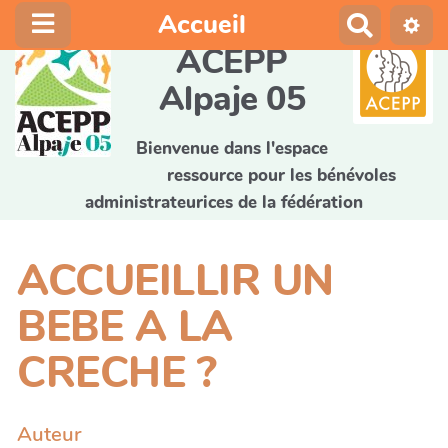
Accueil
R
e
ACEPP
c
Alpaje 05
h
e
r
Bienvenue dans l'espace
c
ressource pour les bénévoles
h
administrateurices de la fédération
e
r
ACCUEILLIR UN
BEBE A LA
CRECHE ?
Auteur