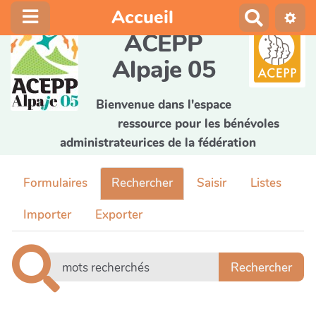
Accueil
R
e
ACEPP
c
Alpaje 05
h
e
r
Bienvenue dans l'espace
c
ressource pour les bénévoles
h
administrateurices de la fédération
e
r
Formulaires
Rechercher
Saisir
Listes
Importer
Exporter