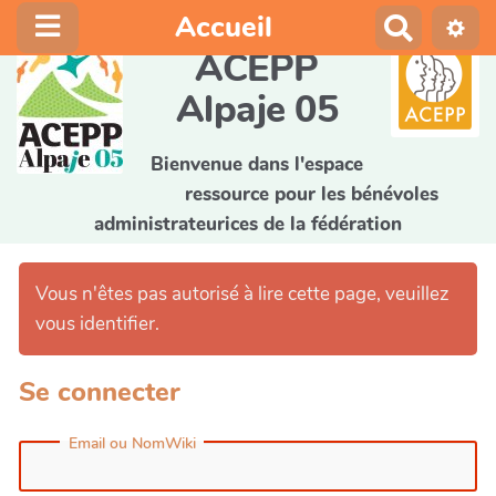
Accueil
R
e
ACEPP
c
Alpaje 05
h
e
r
Bienvenue dans l'espace
c
ressource pour les bénévoles
h
administrateurices de la fédération
e
r
Vous n'êtes pas autorisé à lire cette page, veuillez
vous identifier.
Se connecter
Email ou NomWiki