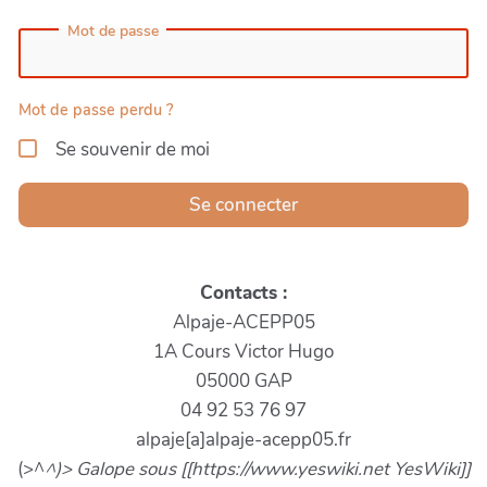
Mot de passe
Mot de passe perdu ?
Se souvenir de moi
Se connecter
Contacts :
Alpaje-ACEPP05
1A Cours Victor Hugo
05000 GAP
04 92 53 76 97
alpaje[a]alpaje-acepp05.fr
(>^
^)> Galope sous [[https://www.yeswiki.net YesWiki]]