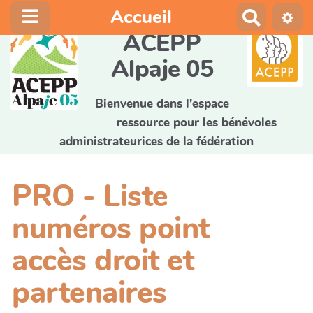
Accueil
R
e
ACEPP
c
Alpaje 05
h
e
r
Bienvenue dans l'espace
c
ressource pour les bénévoles
h
administrateurices de la fédération
e
r
PRO - Liste
numéros point
accès droit et
partenaires