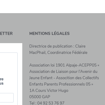
LETTER
MENTIONS LÉGALES
Directrice de publication : Claire
MacPhail, Coordinatrice Fédérale
Association loi 1901 Alpaje-ACEPP05 «
Association de Liaison pour l’Avenir du
Jeune Enfant - Assocition des Collectifs
Enfants Parents Professionnels 05 »
1A Cours Victor Hugo
05000 GAP
Tel : 04 92 53 76 97