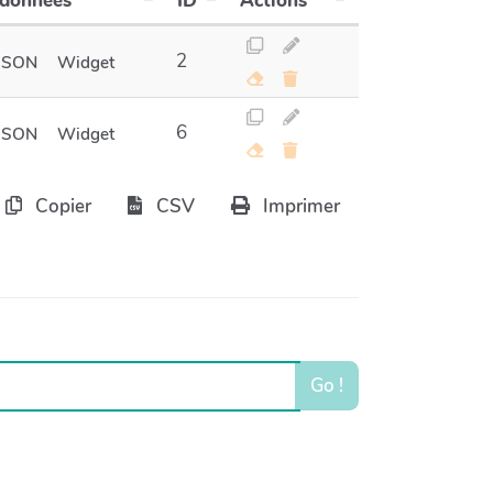
 données
ID
Actions
2
JSON
Widget
6
JSON
Widget
Copier
CSV
Imprimer
Go !