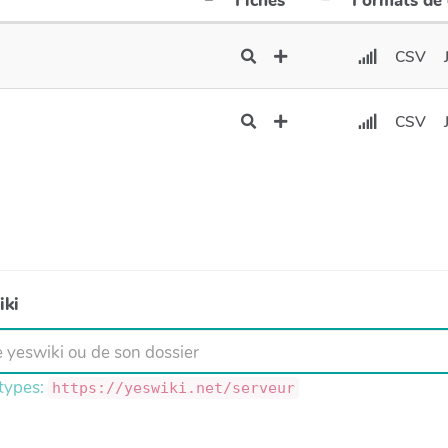
Fiches
Formats de
CSV
CSV
iki
 types:
https://yeswiki.net/serveur