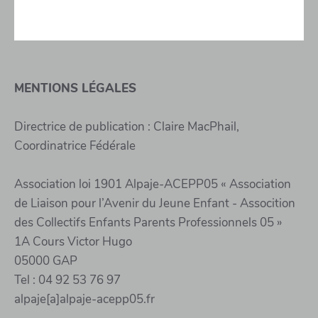
MENTIONS LÉGALES
Directrice de publication : Claire MacPhail,
Coordinatrice Fédérale
Association loi 1901 Alpaje-ACEPP05 « Association
de Liaison pour l’Avenir du Jeune Enfant - Assocition
des Collectifs Enfants Parents Professionnels 05 »
1A Cours Victor Hugo
05000 GAP
Tel : 04 92 53 76 97
alpaje[a]alpaje-acepp05.fr