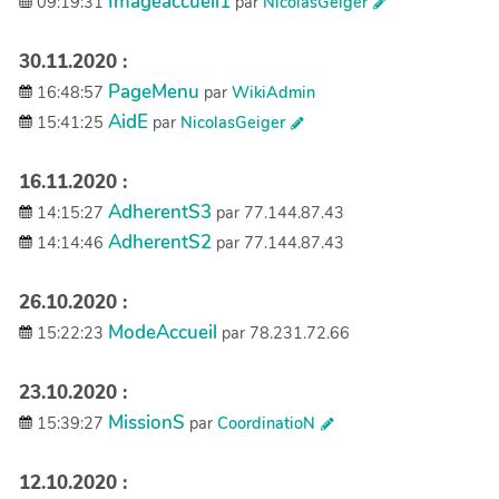
Imageaccueil1
09:19:31
par
NicolasGeiger
30.11.2020 :
PageMenu
16:48:57
par
WikiAdmin
AidE
15:41:25
par
NicolasGeiger
16.11.2020 :
AdherentS3
14:15:27
par 77.144.87.43
AdherentS2
14:14:46
par 77.144.87.43
26.10.2020 :
ModeAccueil
15:22:23
par 78.231.72.66
23.10.2020 :
MissionS
15:39:27
par
CoordinatioN
12.10.2020 :