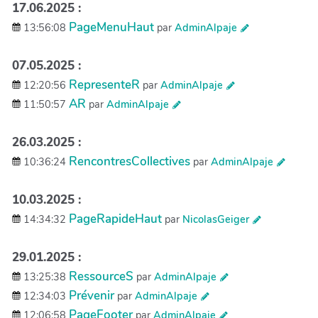
17.06.2025 :
PageMenuHaut
13:56:08
par
AdminAlpaje
07.05.2025 :
RepresenteR
12:20:56
par
AdminAlpaje
AR
11:50:57
par
AdminAlpaje
26.03.2025 :
RencontresCollectives
10:36:24
par
AdminAlpaje
10.03.2025 :
PageRapideHaut
14:34:32
par
NicolasGeiger
29.01.2025 :
RessourceS
13:25:38
par
AdminAlpaje
Prévenir
12:34:03
par
AdminAlpaje
PageFooter
12:06:58
par
AdminAlpaje