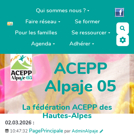
Aller au contenu principal
Qui sommes nous ?
Faire réseau
Se former
Rec
Pour les familles
Se ressourcer
Agenda
Adhérer
ACEPP
Alpaje 05
La fédération ACEPP des
Hautes-Alpes
02.03.2026 :
PagePrincipale
10:47:32
par
AdminAlpaje