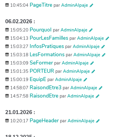
PageTitre
10:45:04
par
AdminAlpaje
06.02.2026 :
PourquoI
15:05:20
par
AdminAlpaje
PourLesFamilles
15:04:13
par
AdminAlpaje
InfosPratiques
15:03:27
par
AdminAlpaje
LesFormations
15:03:18
par
AdminAlpaje
SeFormer
15:03:09
par
AdminAlpaje
PORTEUR
15:01:35
par
AdminAlpaje
EquipE
15:00:19
par
AdminAlpaje
RaisondEtre3
14:58:07
par
AdminAlpaje
RaisondEtre
14:57:58
par
AdminAlpaje
21.01.2026 :
PageHeader
10:20:17
par
AdminAlpaje